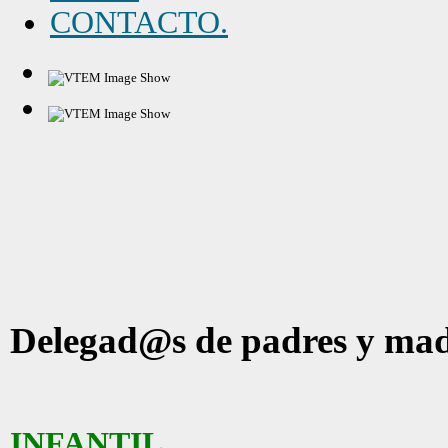
CONTACTO.
Delegad@s de padres y mad
INFANTIL.