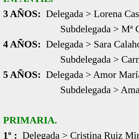
3 AÑOS:
Delegada > Lorena Cast
Subdelegada > Mª Carme
4 AÑOS:
Delegada > Sara Calaho
Subdelegada > Carmen Mo
5 AÑOS:
Delegada > Amor María
Subdelegada > Amanda 
PRIMARIA.
1º :
Delegada > Cristina Ruiz Mir