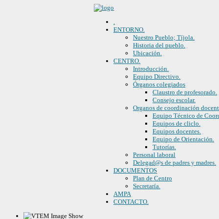
.
ENTORNO.
Nuestro Pueblo; Tíjola.
Historia del pueblo.
Ubicación.
CENTRO.
Introducción.
Equipo Directivo.
Órganos colegiados
Claustro de profesorado.
Consejo escolar.
Organos de coordinación docen
Equipo Técnico de Coor
Equipos de cliclo.
Equipos docentes.
Equipo de Orientación.
Tutorías.
Personal laboral
Delegad@s de padres y madres.
DOCUMENTOS
Plan de Centro
Secretaría.
AMPA
CONTACTO.